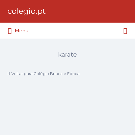
Procurar:
colegio.pt
Procurar:
Diretorio de Colégios e Escolas
Menu
Privadas em Portugal
karate
Voltar para Colégio Brinca e Educa